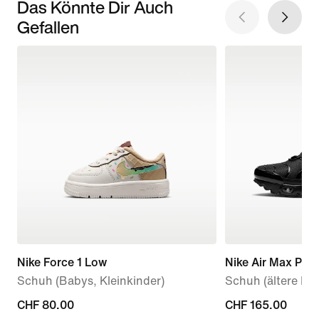
Das Könnte Dir Auch
Gefallen
Nike Force 1 Low
Nike Air Max Plus
Schuh (Babys, Kleinkinder)
Schuh (ältere Kin
CHF 80.00
CHF 80.00
CHF 165.00
CHF 165.00