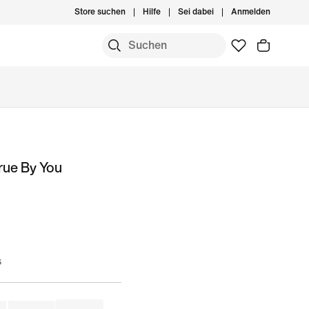
Store suchen
Hilfe
Sei dabei
Anmelden
rue By You
s