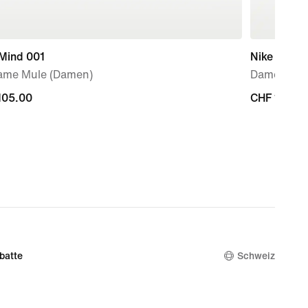
 Mind 001
Nike Free 
ame Mule (Damen)
Damen-Tra
105.00
105.00
CHF 150.0
CHF 150.0
batte
Schweiz