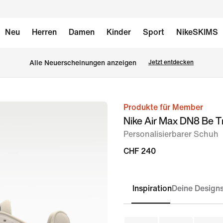
Neu
Herren
Damen
Kinder
Sport
NikeSKIMS
Alle Neuerscheinungen anzeigen
Jetzt entdecken
Produkte für Member
Bild 1
Nike Air Max DN8 Be T
von
Personalisierbarer Schuh
10
CHF 240
Inspiration
Deine Design