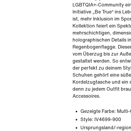
LGBTQIA+-Community ein 
Initiative „Be True“ ins Le
ist, mehr Inklusion im Spor
Kollektion feiert ein Spe
mehrschichtigen, dimensi
holographischen Details in
Regenbogenflagge. Diese
vom Überzug bis zur Außen
gestaltet werden. So entw
der perfekt zu deinem Sty
Schuhen gehört eine süß
Kordelzugtasche und ein s
denn zu jedem Outfit bra
Accessoires.
Gezeigte Farbe:
Multi-
Style:
IV4699-900
Ursprungsland/-region