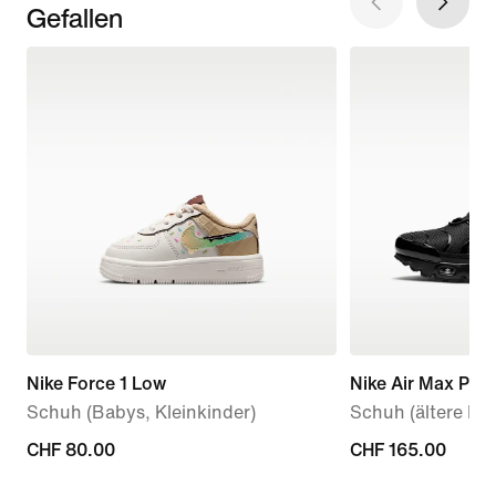
Gefallen
Nike Force 1 Low
Nike Air Max Plus
Schuh (Babys, Kleinkinder)
Schuh (ältere Kin
CHF 80.00
CHF 80.00
CHF 165.00
CHF 165.00