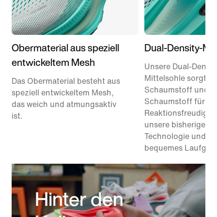
Obermaterial aus speziell
Dual-Density-Mit
entwickeltem Mesh
Unsere Dual-Densit
Mittelsohle sorgt m
Das Obermaterial besteht aus
Schaumstoff und R
speziell entwickeltem Mesh,
Schaumstoff für 1
das weich und atmungsaktiv
Reaktionsfreudigkei
ist.
unsere bisherige Re
Technologie und bie
bequemes Laufgefü
Hinter den