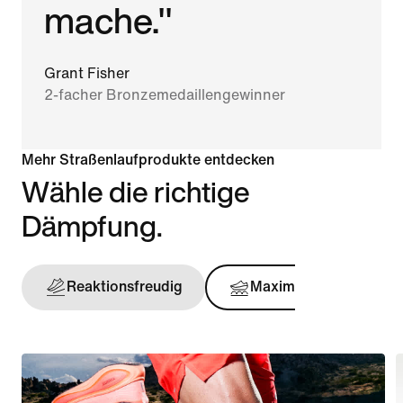
mache."
Grant Fisher
2-facher Bronzemedaillengewinner
Mehr Straßenlaufprodukte entdecken
Wähle die richtige
Dämpfung.
Reaktionsfreudig
Maximal
Stü