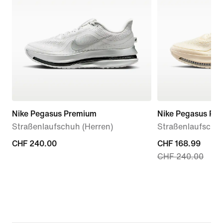
Nike Pegasus Premium
Nike Pegasus Pr
Straßenlaufschuh (Herren)
Straßenlaufschuh
CHF 240.00
CHF 240.00
current
CHF 168.99
CHF 240.00
price
CHF 168.99,
original
price
CHF 240.00