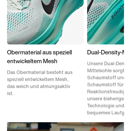
Obermaterial aus speziell
Dual-Density-Mit
entwickeltem Mesh
Unsere Dual-Densit
Mittelsohle sorgt m
Das Obermaterial besteht aus
Schaumstoff und R
speziell entwickeltem Mesh,
Schaumstoff für 1
das weich und atmungsaktiv
Reaktionsfreudigkei
ist.
unsere bisherige Re
Technologie und bie
bequemes Laufgefü