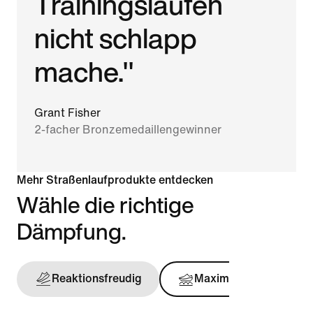
Trainingsläufen
nicht schlapp
mache."
Grant Fisher
2-facher Bronzemedaillengewinner
Mehr Straßenlaufprodukte entdecken
Wähle die richtige
Dämpfung.
Reaktionsfreudig
Maximal
Stü