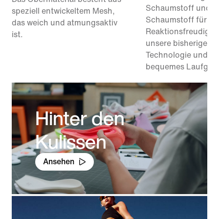
Schaumstoff und R
speziell entwickeltem Mesh,
Schaumstoff für 1
das weich und atmungsaktiv
Reaktionsfreudigkei
ist.
unsere bisherige Re
Technologie und bie
bequemes Laufgefü
Hinter den
Kulissen
Ansehen