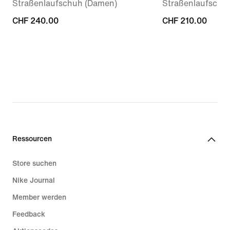
Straßenlaufschuh (Damen)
Straßenlaufschu
CHF 240.00
CHF 240.00
CHF 210.00
CHF 210.00
Ressourcen
Store suchen
Nike Journal
Member werden
Feedback