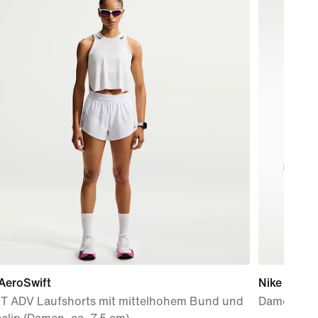
AeroSwift
Nike Free 
FIT ADV Laufshorts mit mittelhohem Bund und
Damen-Tra