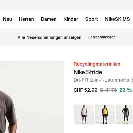
Neu
Herren
Damen
Kinder
Sport
NikeSKIMS
Alle Neuerscheinungen anzeigen
Jetzt entdecken
Recyclingmaterialien
Bild 1
Nike Stride
von
Dri-FIT 2-in-1-Laufshorts (
6
CHF 52.99
CHF 75
29 % 