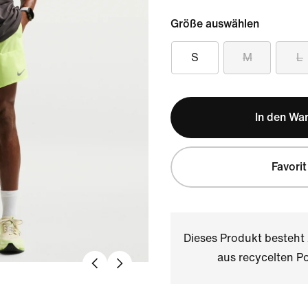
Größe auswählen
S
M
L
In den Wa
Favorit
Dieses Produkt besteh
aus recycelten Po