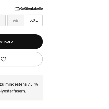
Größentabelle
XL
XXL
renkorb
t zu mindestens 75 %
lyesterfasern.