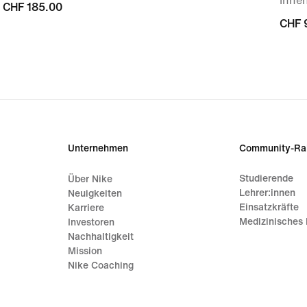
Innen
CHF 185.00
CHF 185.00
CHF 
CHF 
Unternehmen
Community-Ra
Studierende
Über Nike
Lehrer:innen
Neuigkeiten
Einsatzkräfte
Karriere
Medizinisches 
Investoren
Nachhaltigkeit
Mission
Nike Coaching