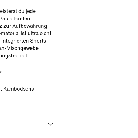
eisterst du jede
ißableitenden
atz zur Aufbewahrung
aterial ist ultraleicht
 integrierten Shorts
tan-Mischgewebe
ngsfreiheit.
ce
n: Kambodscha