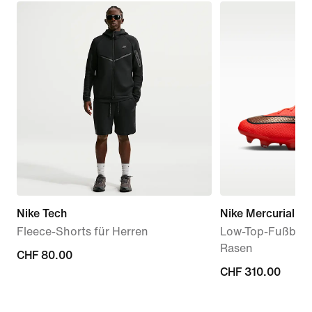
Nike Tech
Nike Mercurial Va
Fleece-Shorts für Herren
Low-Top-Fußball
Rasen
CHF 80.00
CHF 80.00
CHF 310.00
CHF 310.00