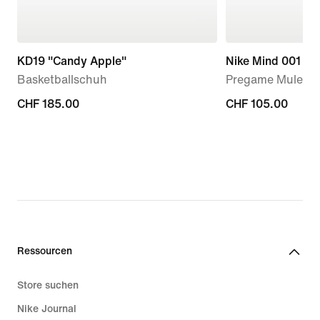
KD19 "Candy Apple"
Nike Mind 001
Basketballschuh
Pregame Mule (D
CHF 185.00
CHF 185.00
CHF 105.00
CHF 105.00
Ressourcen
Store suchen
Nike Journal