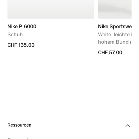
Nike P-6000
Nike Sportswear
Schuh
Weite, leichte Ri
hohem Bund (Da
CHF 135.00
CHF 135.00
CHF 57.00
CHF 57.00
Ressourcen