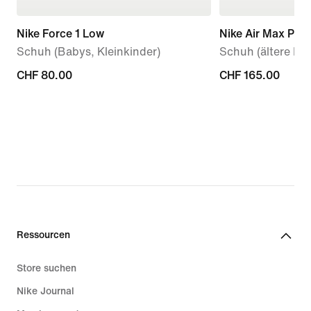
Nike Force 1 Low
Nike Air Max Plus
Schuh (Babys, Kleinkinder)
Schuh (ältere Kin
CHF 80.00
CHF 80.00
CHF 165.00
CHF 165.00
Ressourcen
Store suchen
Nike Journal