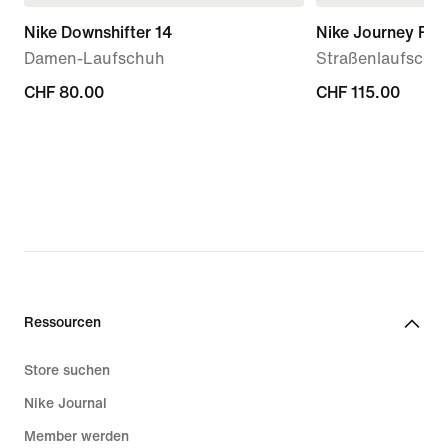
Nike Downshifter 14
Nike Journey Run
Damen-Laufschuh
Straßenlaufschu
CHF 80.00
CHF 80.00
CHF 115.00
CHF 115.00
Ressourcen
Store suchen
Nike Journal
Member werden