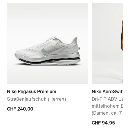
Nike Pegasus Premium
Nike AeroSwift
Straßenlaufschuh (Herren)
Dri-FIT ADV Lauf
mittelhohem Bun
CHF 240.00
CHF 240.00
(Damen, ca. 7,5 
CHF 94.95
CHF 94.95