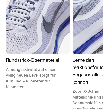
Rundstrick-Obermaterial
Lerne den
reaktionsfreudig
Atmungsaktivität auf einem
Pegasus aller Ze
völlig neuen Level sorgt für
kennen
Kühlung – Kilometer für
Kilometer.
ZoomX-Schaumstoff
Mittelsohle und Re
Schaumstoff in der
schaffen ein neues