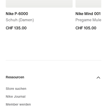
Nike P-6000
Nike Mind 001
Schuh (Damen)
Pregame Mule (D
CHF 135.00
CHF 135.00
CHF 105.00
CHF 105.00
Ressourcen
Store suchen
Nike Journal
Member werden