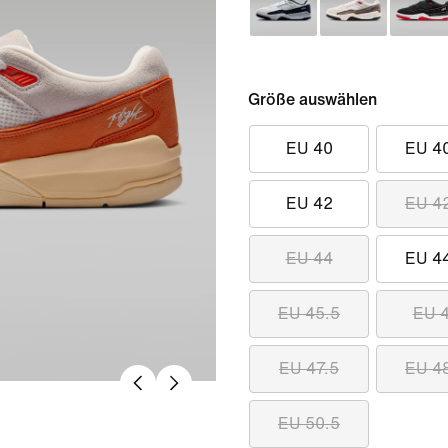
Größe auswählen
EU 40
EU 4
EU 42
EU 4
EU 44
EU 4
EU 45.5
EU 
EU 47.5
EU 4
EU 50.5