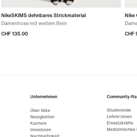
NikeSKIMS dehnbares Strickmaterial
Nike 
Damenhose mit weitem Bein
Dame
CHF 135.00
CHF 135.00
CHF 
CHF 
Unternehmen
Community-Ra
Studierende
Über Nike
Lehrer:innen
Neuigkeiten
Einsatzkräfte
Karriere
Medizinisches 
Investoren
Nachhaltigkeit