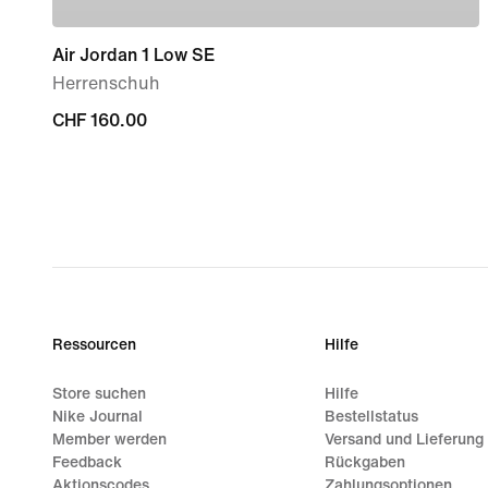
Air Jordan 1 Low SE
Herrenschuh
CHF 160.00
CHF 160.00
Ressourcen
Hilfe
Store suchen
Hilfe
Nike Journal
Bestellstatus
Member werden
Versand und Lieferung
Feedback
Rückgaben
Aktionscodes
Zahlungsoptionen