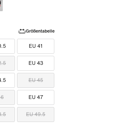
Größentabelle
0.5
EU 41
2.5
EU 43
4.5
EU 45
46
EU 47
8.5
EU 49.5