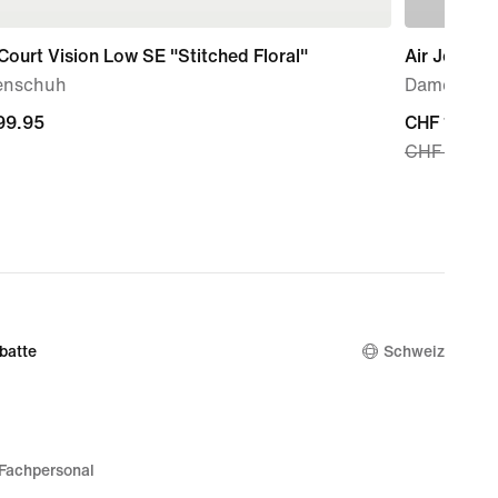
Court Vision Low SE "Stitched Floral"
Air Jordan
nschuh
Damensch
99.95
99.95
current
CHF 105.9
CHF 150.0
price
CHF 105.99
original
price
CHF 150.0
batte
Schweiz
Fachpersonal