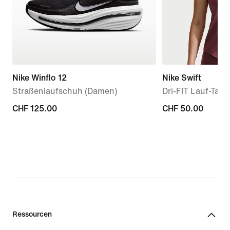
Nike Winflo 12
Nike Swift
Straßenlaufschuh (Damen)
Dri-FIT Lauf-Tan
CHF 125.00
CHF 125.00
CHF 50.00
CHF 50.00
Ressourcen