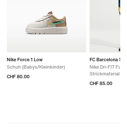
Nike Force 1 Low
FC Barcelona Stri
Schuh (Babys/Kleinkinder)
Nike Dri-FIT Fußb
Strickmaterial (j
CHF 80.00
CHF 80.00
CHF 85.00
CHF 85.00