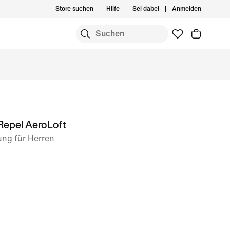
Store suchen
Hilfe
Sei dabei
Anmelden
Repel AeroLoft
ung für Herren