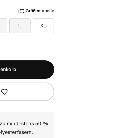
Größentabelle
L
XL
renkorb
t zu mindestens 50 %
lyesterfasern.