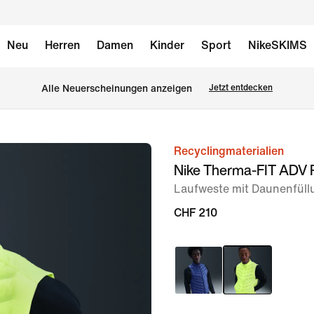
Neu
Herren
Damen
Kinder
Sport
NikeSKIMS
Alle Neuerscheinungen anzeigen
Jetzt entdecken
Recyclingmaterialien
Bild 1
Nike Therma-FIT ADV 
von
Laufweste mit Daunenfüll
6
CHF 210