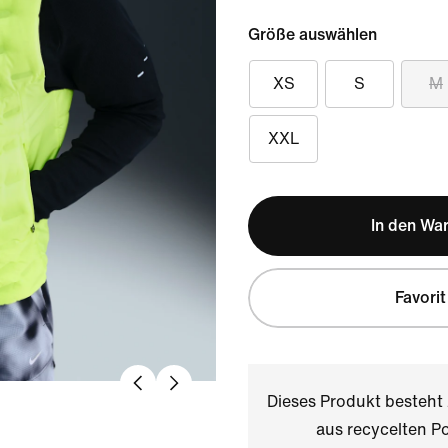
Größe auswählen
XS
S
M
XXL
In den Wa
Favorit
Dieses Produkt besteh
aus recycelten Po