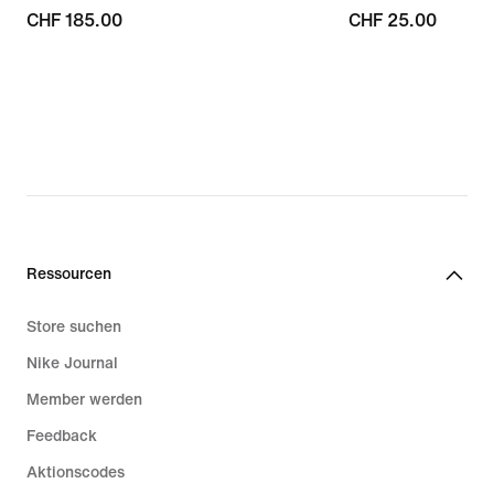
CHF 185.00
CHF 185.00
CHF 25.00
CHF 25.00
Ressourcen
Store suchen
Nike Journal
Member werden
Feedback
Aktionscodes