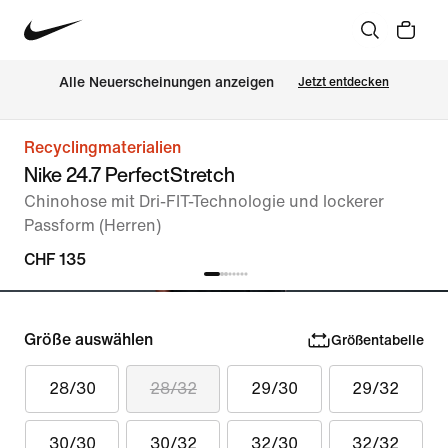
Alle Neuerscheinungen anzeigen
Jetzt entdecken
Recyclingmaterialien
Nike 24.7 PerfectStretch
Chinohose mit Dri-FIT-Technologie und lockerer
Passform (Herren)
CHF 135
Größe auswählen
Größentabelle
28/30
28/32
29/30
29/32
30/30
30/32
32/30
32/32