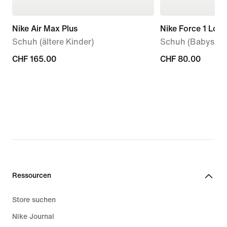
Nike Air Max Plus
Nike Force 1 Low
Schuh (ältere Kinder)
Schuh (Babys, Kl
CHF 165.00
CHF 165.00
CHF 80.00
CHF 80.00
Ressourcen
Store suchen
Nike Journal