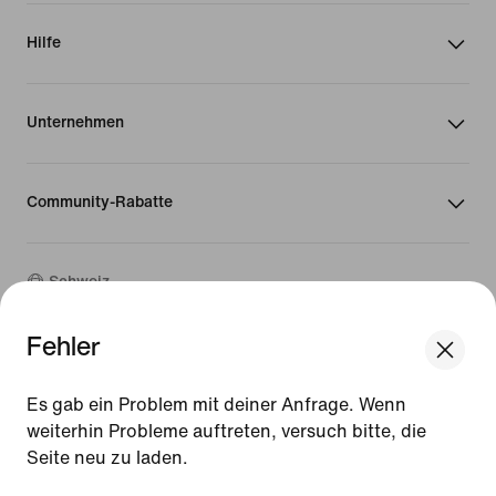
Hilfe
Unternehmen
Community-Rabatte
Schweiz
Fehler
©
2026
Nike, Inc. Alle Rechte vorbehalten
We think you are in United States.
Guides
Update your location?
Es gab ein Problem mit deiner Anfrage. Wenn
Nutzungsbedingungen
weiterhin Probleme auftreten, versuch bitte, die
Verkaufsbedingungen
Unternehmensinformationen
Seite neu zu laden.
Schweiz
United States
Datenschutz- und Cookie-Richtlinie