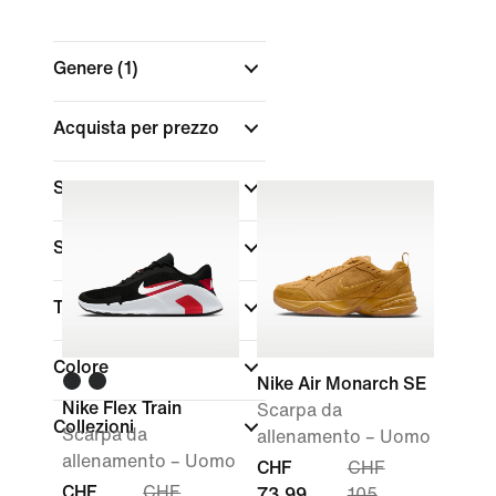
Genere
(1)
Acquista per prezzo
Sconti e offerte
(1)
Sconti sui prodotti
Taglia/Misura
Colore
Nike Air Monarch SE
Nike Flex Train
Scarpa da
Collezioni
Scarpa da
allenamento – Uomo
allenamento – Uomo
CHF
CHF
CHF
CHF
73.99
105