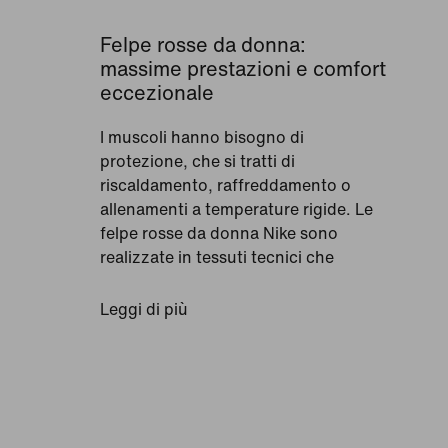
Felpe rosse da donna:
massime prestazioni e comfort
eccezionale
I muscoli hanno bisogno di
protezione, che si tratti di
riscaldamento, raffreddamento o
allenamenti a temperature rigide. Le
felpe rosse da donna Nike sono
realizzate in tessuti tecnici che
trattengono il calore.
Leggi di più
Scegli tra svariate opzioni, dai modelli
più raffinati alle versioni ampie e
comode, per trovare la vestibilità che
meglio si adatta al tuo corpo.I dettagli
sono fondamentali nell'abbigliamento