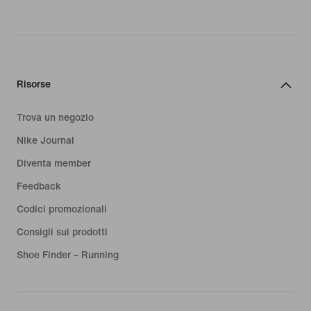
sportivo: le nostre felpe rosse con o
senza cappuccio da donna sono
dotate di diversi elementi intelligenti
che aiutano a sfruttare al massimo
l'allenamento. Le felpe con zip
consentono di regolare il livello di
Risorse
isolamento, mentre le tasche
permettono di riporre gli oggetti
Trova un negozio
essenziali.
Nike Journal
Diventa member
Quando il freddo si fa sentire, il
cappuccio con coulisse diventa un
Feedback
alleato ideale, così come i polsini e il
Codici promozionali
fondo a coste che proteggono
Consigli sui prodotti
dall'aria. Vuoi allenarti e indossare un
outfit accattivante? Scegli tra tante
Shoe Finder – Running
tonalità, da quelle neutre alle più
vivaci, per dare il massimo senza
rinunciare allo stile. Scopri i modelli