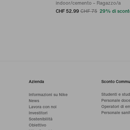
indoor/cemento – Ragazzo/a
CHF 52.99
CHF 75
29% di scont
Azienda
Sconto Commu
Studenti e stu
Informazioni su Nike
Personale doc
News
Operatori di e
a
Lavora con noi
Personale sani
Investitori
Sostenibilità
Obiettivo