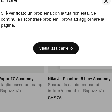
Errore
Si è verificato un problema con la tua richiesta. Se
continui a riscontrare problemi, prova ad aggiornare la
pagina.
[ Code: D1B61E47 ]
We think you are in United 
Update your location?
Visualizza carrello
Svizzera
l Vapor 17 Academy
Nike Jr. Phantom 6 Low Academy
 taglio basso per campi
Scarpa da calcio per campi
 Ragazzo/a
indoor/cemento – Ragazzo/a
CHF 75