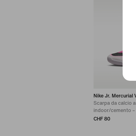
Nike Jr. Mercuria
Scarpa da calcio a
indoor/cemento –
CHF 80