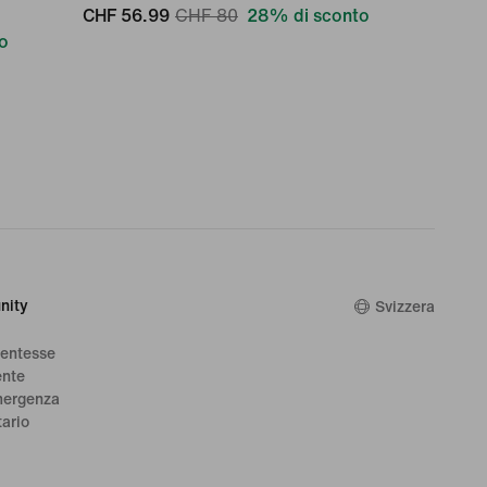
CHF 56.99
CHF 80
28% di sconto
o
nity
Svizzera
dentesse
ente
mergenza
tario