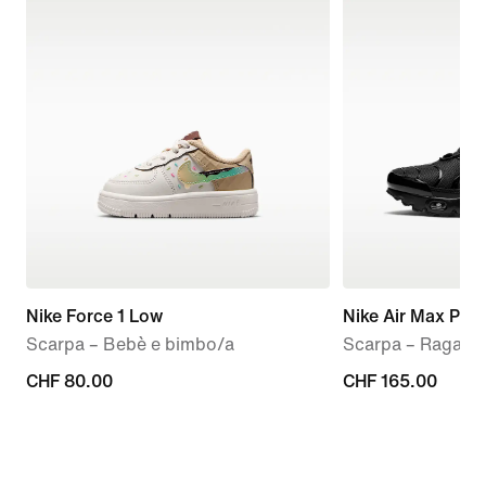
Nike Force 1 Low
Nike Air Max Plus
Scarpa – Bebè e bimbo/a
Scarpa – Ragazz
CHF
CHF 80.00
CHF
CHF 165.00
80.00
165.00