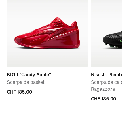
KD19 "Candy Apple"
Nike Jr. Phantom
Scarpa da basket
Scarpa da calcio 
Ragazzo/a
CHF
CHF 185.00
CHF
CHF 135.00
185.00
135.00