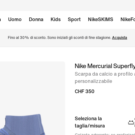
à
Uomo
Donna
Kids
Sport
NikeSKIMS
NikeFo
Fino al 30% di sconto. Sono iniziati gli sconti di fine stagione. 
Acquista
Nike Mercurial Superfly
immagine
1
Scarpa da calcio a profilo
personalizzabile
di
10
CHF 350
Seleziona la
taglia/misura