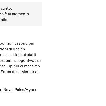
saurito:
on è al momento
bile
ou, non ci sono più
pzioni di design.
 di scelte, dai piatti
idescenti ai logo Swoosh
 rosa. Spingi al massimo
 Zoom della Mercurial
o:
Royal Pulse/Hyper