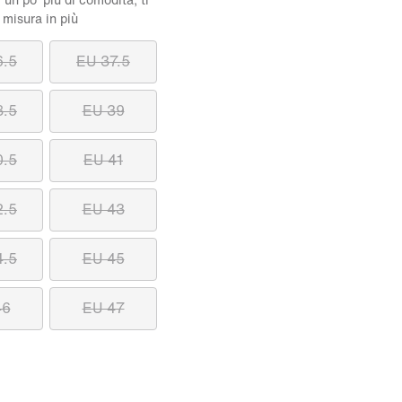
 un po' più di comodità, ti
 misura in più
6.5
EU 37.5
8.5
EU 39
0.5
EU 41
2.5
EU 43
4.5
EU 45
46
EU 47