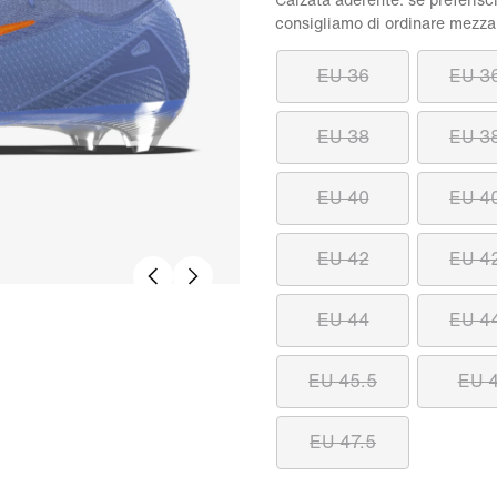
Calzata aderente: se preferisci
consigliamo di ordinare mezza
EU 36
EU 3
EU 38
EU 3
EU 40
EU 4
EU 42
EU 4
EU 44
EU 4
EU 45.5
EU 
EU 47.5