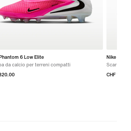
Phantom 6 Low Elite
Nike Phant
a da calcio per terreni compatti
Scarpa da c
320.00
CHF
CHF 160.0
00
160.00