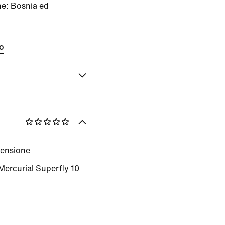
ne: Bosnia ed
to
censione
 Mercurial Superfly 10