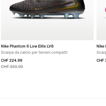
Nike Phantom 6 Low Elite LV8
Nike 
Scarpa da calcio per terreni compatti
Scarp
current
CHF 224.99
CHF
CHF 
CHF 320.00
price
320.
CHF
224.99,
original
price
CHF