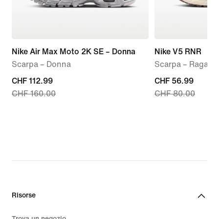
Nike Air Max Moto 2K SE – Donna
Nike V5 RNR
Scarpa – Donna
Scarpa – Ragazz
current
CHF 112.99
current
CHF 56.99
CHF 160.00
CHF 80.00
price
price
CHF
CHF
112.99,
56.99,
original
original
price
price
CHF
CHF
160.00
80.00
Risorse
Trova un negozio