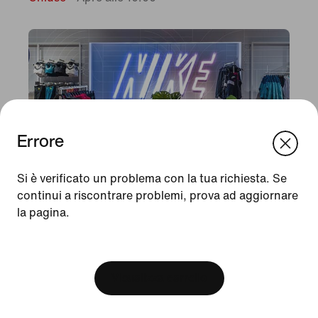
Errore
We think you are in United States.
Update your location?
Si è verificato un problema con la tua richiesta. Se
continui a riscontrare problemi, prova ad aggiornare
la pagina.
Svizzera
United States
安徽省合肥市包河苏宁易购NKBEACON550
合肥市马鞍山路与芜湖路交口苏宁易购5FNIKE
[ Code: D1B61E47 ]
合肥, 安徽, 230001, CN
Chiuso
•
Apre alle 09:30
Visualizza carrello