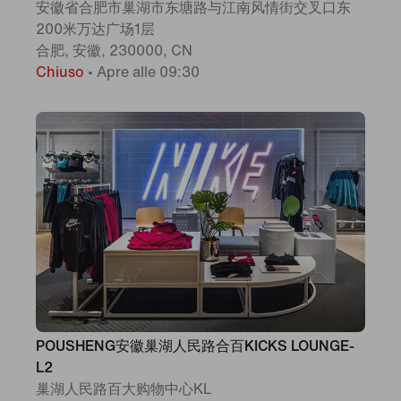
安徽省合肥市巢湖市东塘路与江南风情街交叉口东
200米万达广场1层
合肥, 安徽, 230000, CN
Chiuso
•
Apre alle 09:30
POUSHENG安徽巢湖人民路合百KICKS LOUNGE-
L2
巢湖人民路百大购物中心KL