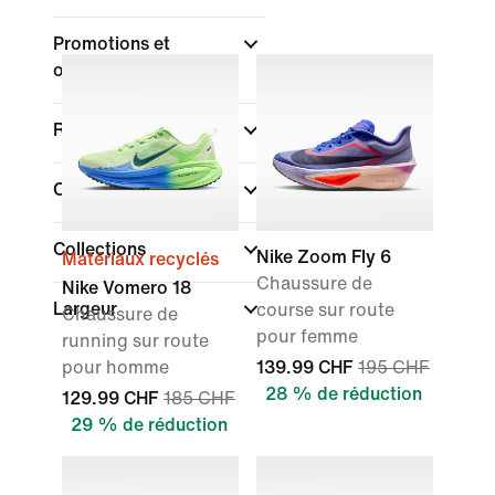
Promotions et
offres
(1)
Réductions produits
Couleur
Collections
Nike Zoom Fly 6
Matériaux recyclés
Chaussure de
Nike Vomero 18
Largeur
course sur route
Chaussure de
pour femme
running sur route
pour homme
139.99 CHF
195 CHF
28 % de réduction
129.99 CHF
185 CHF
29 % de réduction