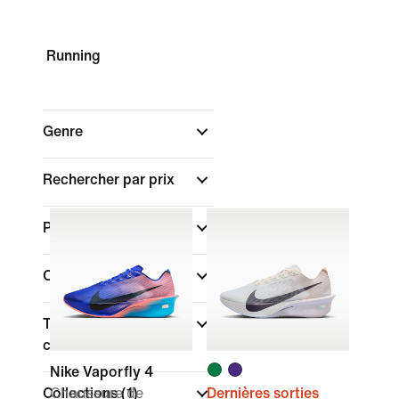
Running
Genre
Rechercher par prix
Promotions et offres
Couleur
Type de coupe des
chaussures
Nike Vaporfly 4
Collections
Chaussure de
(1)
Dernières sorties