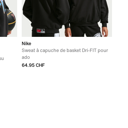
Nike
Sweat à capuche de basket Dri-FIT pour
ado
su
64.95 CHF