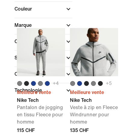
Couleur
Marque
Collections
Style
Caractéristiques
+
4
+
5
Technologie
Meilleure vente
Meilleure vente
Nike Tech
Nike Tech
Pantalon de jogging
Veste à zip en Fleece
en tissu Fleece pour
Windrunner pour
homme
homme
115 CHF
135 CHF