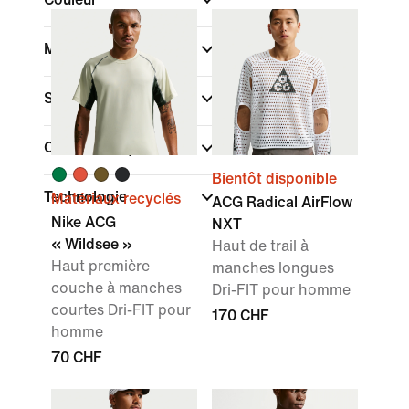
Marque
(1)
Style
Caractéristiques
Bientôt disponible
Technologie
Matériaux recyclés
ACG Radical AirFlow
Nike ACG
NXT
« Wildsee »
Haut de trail à
Haut première
manches longues
couche à manches
Dri-FIT pour homme
courtes Dri-FIT pour
170 CHF
homme
70 CHF