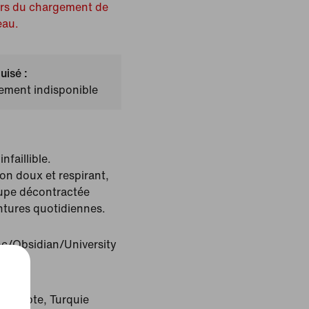
ors du chargement de
eau.
uisé :
lement indisponible
nfaillible.
n doux et respirant,
oupe décontractée
ntures quotidiennes.
c/Obsidian/University
: Égypte, Turquie