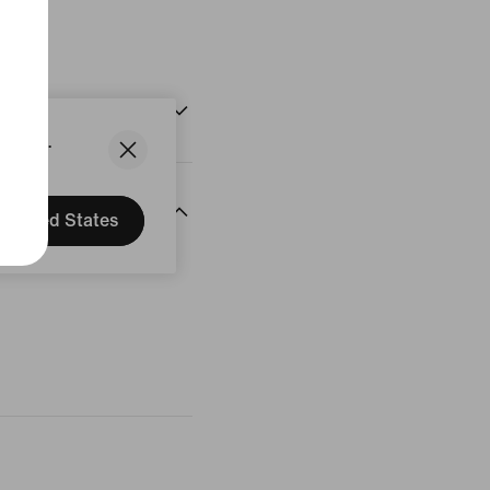
uit
States.
United States