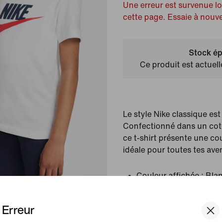
Une erreur est survenue l
cette page. Essaie à nouv
Stock ép
Ce produit est actuel
Le style Nike classique est i
Confectionné dans un coto
ce t-shirt présente une c
idéale pour toutes tes ave
Couleur affichée :
Blan
Red
Article :
FZ5178-100
Erreur
Pays/Région d'origine 