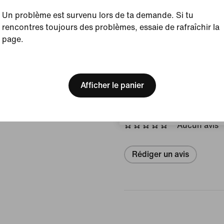
Un problème est survenu lors de ta demande. Si tu
Afficher les détails du prod
rencontres toujours des problèmes, essaie de rafraîchir la
page.
Taille et coupe
[ Code: D1B61E47 ]
We think you are in United 
Update your location?
Afficher le panier
Avis (erreur)
Suisse
Aucun avis
Rédiger un avis