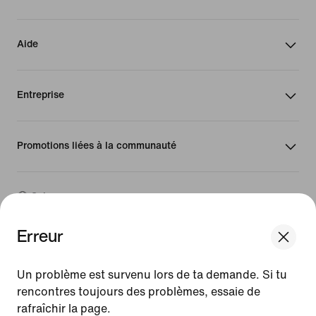
Aide
Entreprise
Promotions liées à la communauté
Suisse
Erreur
©
2026
Nike, Inc. Tous droits réservés
We think you are in United States.
Guides
Update your location?
Un problème est survenu lors de ta demande. Si tu
Conditions d'utilisation
rencontres toujours des problèmes, essaie de
Conditions générales de vente
Informations sur l'entreprise
rafraîchir la page.
Suisse
United States