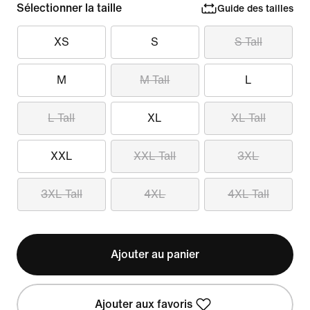
Sélectionner la taille
Guide des tailles
XS
S
S Tall
M
M Tall
L
L Tall
XL
XL Tall
XXL
XXL Tall
3XL
3XL Tall
4XL
4XL Tall
Ajouter au panier
Ajouter aux favoris