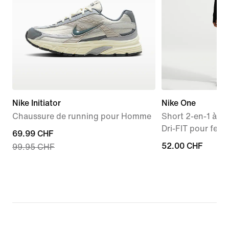
Nike Initiator
Nike One
Chaussure de running pour Homme
Short 2-en-1 à ta
Dri-FIT pour fem
current
69.99 CHF
52.00 CHF
52.00 CHF
99.95 CHF
price
69.99 CHF,
original
price
99.95 CHF