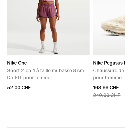
Nike One
Nike Pegasus Pr
Short 2-en-1 à taille mi-basse 8 cm
Chaussure de run
Dri-FIT pour femme
pour homme
52.00 CHF
52.00 CHF
current
168.99 CHF
240.00 CHF
price
168.99 CHF,
original
price
240.00 CHF