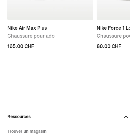
Nike Air Max Plus
Nike Force 1 Low
Chaussure pour ado
Chaussure pour b
165.00 CHF
165.00 CHF
80.00 CHF
80.00 CHF
Ressources
Trouver un magasin