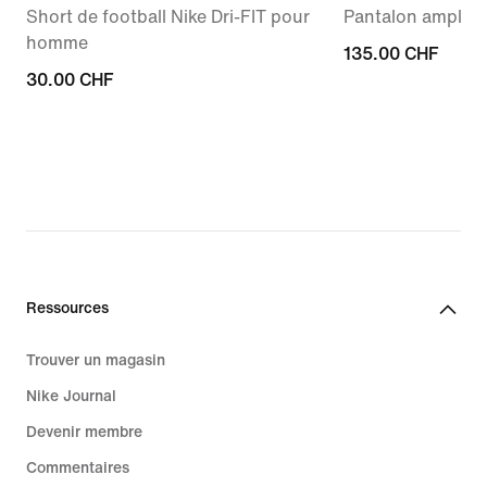
Short de football Nike Dri-FIT pour
Pantalon ample 
homme
135.00 CHF
135.00 CHF
30.00 CHF
30.00 CHF
Ressources
Trouver un magasin
Nike Journal
Devenir membre
Commentaires