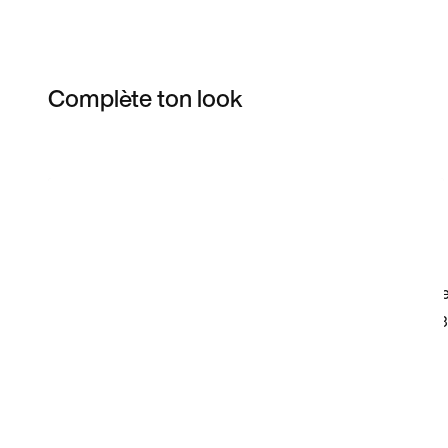
Complète ton look
Item 3 of 3