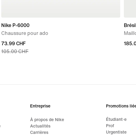
Nike P-6000
Brési
Chaussure pour ado
Maill
current
73.99 CHF
185.
185.
105.00 CHF
price
73.99 CHF,
original
price
105.00 CHF
Entreprise
Promotions lié
Étudiant·e
À propos de Nike
Prof
e
Actualités
Urgentiste
Carrières