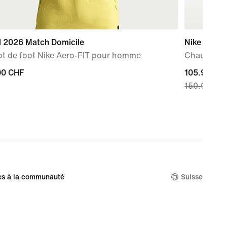
l 2026 Match Domicile
Nike Air Fo
ot de foot Nike Aero-FIT pour homme
Chaussure
00 CHF
00 CHF
current
105.99 CH
150.00 CH
price
105.99 CHF
original
price
150.00 CH
es à la communauté
Suisse