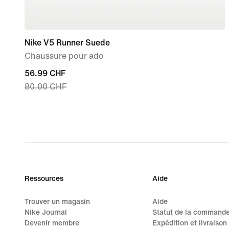
Nike V5 Runner Suede
Chaussure pour ado
current
56.99 CHF
80.00 CHF
price
56.99 CHF,
original
price
80.00 CHF
Ressources
Aide
Trouver un magasin
Aide
Nike Journal
Statut de la command
Devenir membre
Expédition et livraison