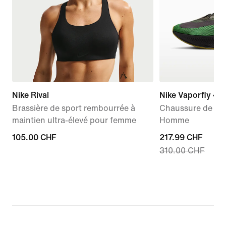
Nike Rival
Nike Vaporfly 4
Brassière de sport rembourrée à
Chaussure de cou
maintien ultra-élevé pour femme
Homme
105.00 CHF
105.00 CHF
current
217.99 CHF
310.00 CHF
price
217.99 CHF,
original
price
310.00 CHF