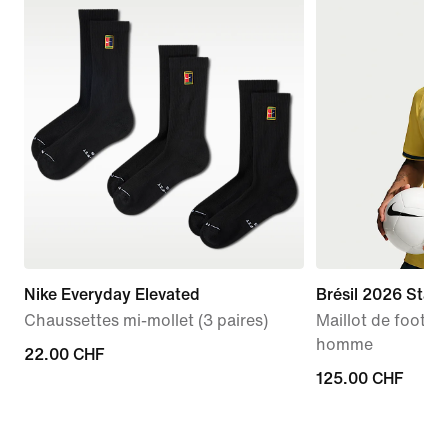
Nike Everyday Elevated
Brésil 2026 Stad
Chaussettes mi-mollet (3 paires)
Maillot de foot Ni
homme
22.00 CHF
22.00 CHF
125.00 CHF
125.00 CHF