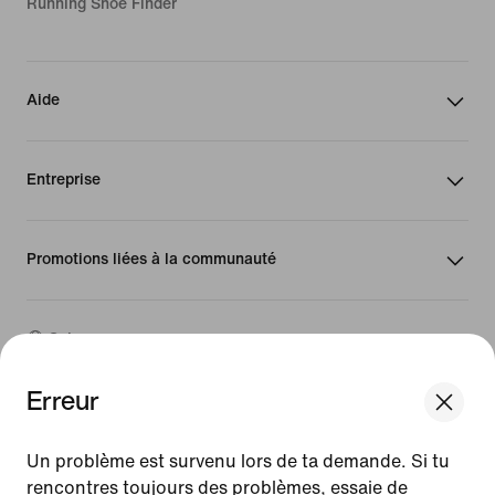
Running Shoe Finder
Aide
Entreprise
Promotions liées à la communauté
Suisse
Erreur
©
2026
Nike, Inc. Tous droits réservés
We think you are in United States.
Guides
Update your location?
Un problème est survenu lors de ta demande. Si tu
Conditions d'utilisation
rencontres toujours des problèmes, essaie de
Conditions générales de vente