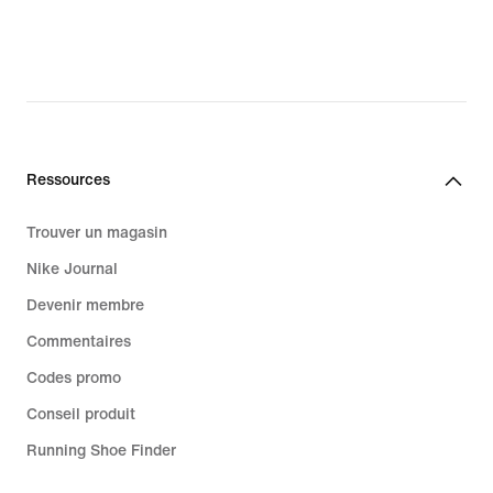
original
original
price
price
150.00 CHF
155.00 CHF
Ressources
Trouver un magasin
Nike Journal
Devenir membre
Commentaires
Codes promo
Conseil produit
Running Shoe Finder