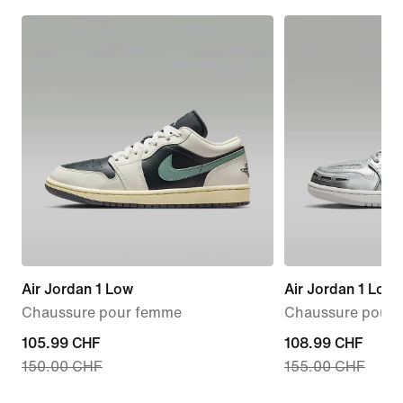
Air Jordan 1 Low
Air Jordan 1 Low
Chaussure pour femme
Chaussure pour
current
105.99 CHF
current
108.99 CHF
150.00 CHF
155.00 CHF
price
price
105.99 CHF,
108.99 CHF,