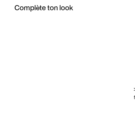
Complète ton look
Item 3 of 98