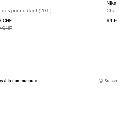
Nike V5 R
 dos pour enfant (20 L)
Chaussure 
nt
9 CHF
64.95 CHF
64.95 CHF
0 CHF
9 CHF,
nal
0 CHF
es à la communauté
Suisse