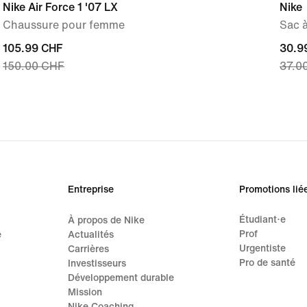
Nike Air Force 1 '07 LX
Nike
Chaussure pour femme
Sac à
current
105.99 CHF
curre
30.9
150.00 CHF
37.0
price
price
105.99 CHF,
30.9
original
origi
price
price
150.00 CHF
37.0
Entreprise
Promotions lié
Étudiant·e
À propos de Nike
Prof
e
Actualités
Urgentiste
Carrières
Pro de santé
Investisseurs
Développement durable
Mission
Nike Coaching