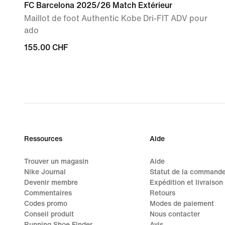
FC Barcelona 2025/26 Match Extérieur
Maillot de foot Authentic Kobe Dri-FIT ADV pour
ado
155.00 CHF
155.00 CHF
Ressources
Aide
Trouver un magasin
Aide
Nike Journal
Statut de la command
Devenir membre
Expédition et livraison
Commentaires
Retours
Codes promo
Modes de paiement
Conseil produit
Nous contacter
Running Shoe Finder
Avis