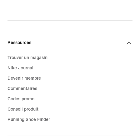
original
price
price
70.00 CHF
55.00 CHF
Ressources
Trouver un magasin
Nike Journal
Devenir membre
Commentaires
Codes promo
Conseil produit
Running Shoe Finder