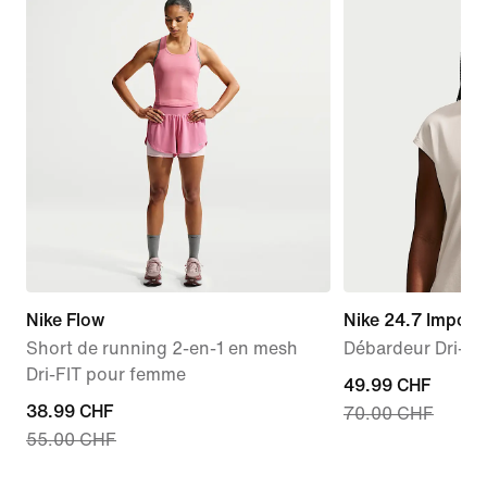
Nike Flow
Nike 24.7 Imposs
Short de running 2-en-1 en mesh
Débardeur Dri-FI
Dri-FIT pour femme
current
49.99 CHF
current
38.99 CHF
70.00 CHF
price
55.00 CHF
price
49.99 CHF,
38.99 CHF,
original