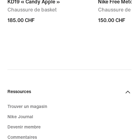
KD19 « Candy Apple »
Nike Free Metcon
Chaussure de basket
Chaussure de tra
185.00 CHF
185.00 CHF
150.00 CHF
150.00 CHF
Ressources
Trouver un magasin
Nike Journal
Devenir membre
Commentaires