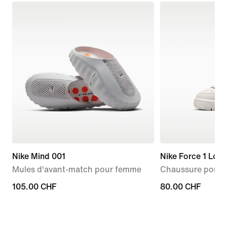
Nike Mind 001
Nike Force 1 Low
Mules d'avant-match pour femme
Chaussure pour b
105.00 CHF
105.00 CHF
80.00 CHF
80.00 CHF