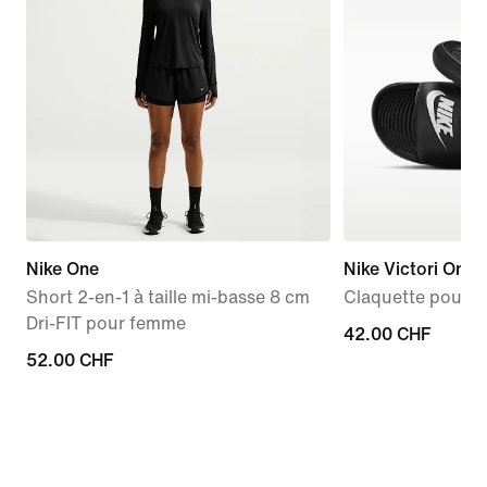
Nike One
Nike Victori One
Short 2-en-1 à taille mi-basse 8 cm
Claquette pour 
Dri-FIT pour femme
42.00 CHF
42.00 CHF
52.00 CHF
52.00 CHF